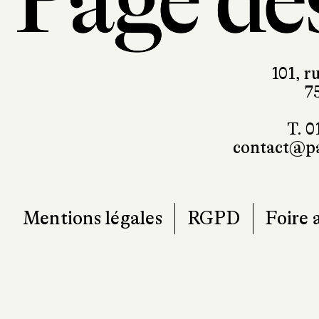
101, r
7
T. 0
contact@pa
Mentions légales
RGPD
Foire 