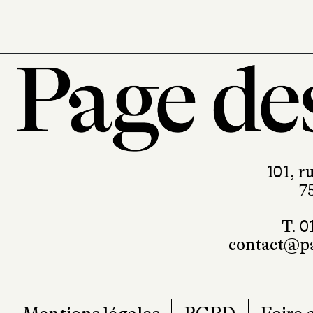
101, r
7
T. 0
contact@pa