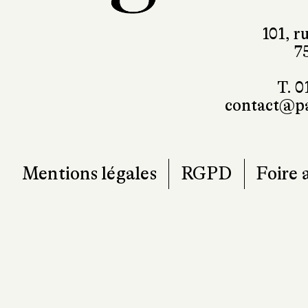
101, r
7
T. 0
contact@pa
Mentions légales
RGPD
Foire 