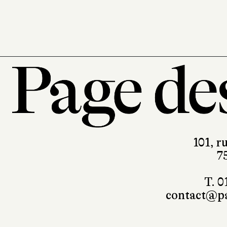
101, r
7
T. 0
contact@pa