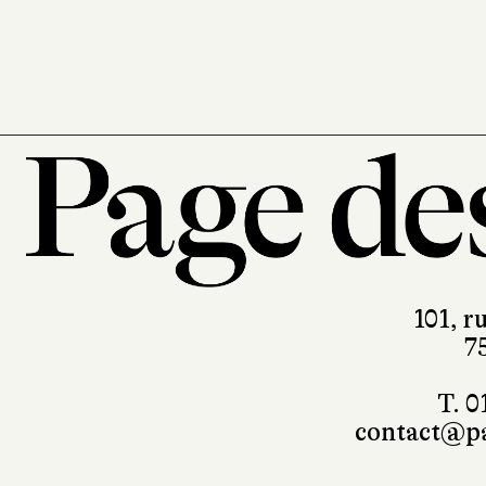
101, r
7
T. 0
contact@pa