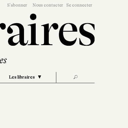
S'abonner
Nous contacter
Se connecter
Les libraires
🔎