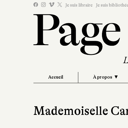
Je suis libraire
Je suis bibliothé
Accueil
À propos
Mademoiselle Car