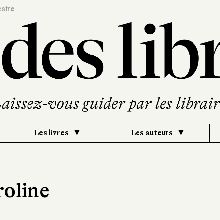
caire
Les livres
Les auteurs
oline