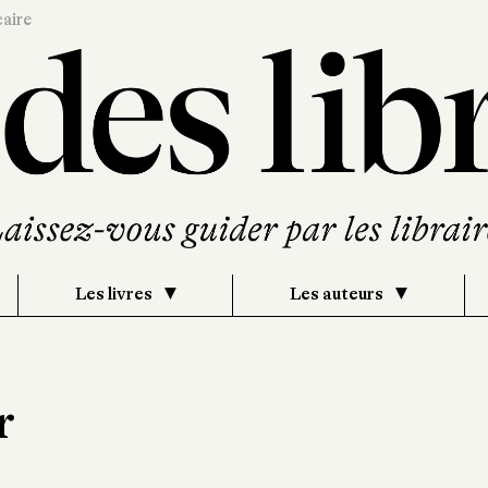
caire
Les livres
Les auteurs
r