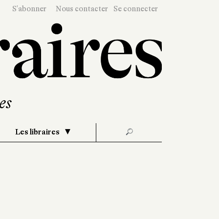
S'abonner
Nous contacter
Se connecter
Les libraires
🔎