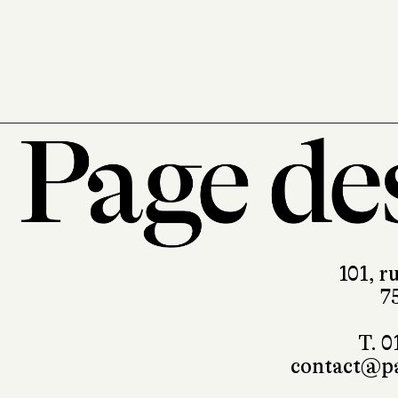
101, r
7
T. 0
contact@pa