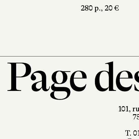
280 p., 20 €
101, r
7
T. 0