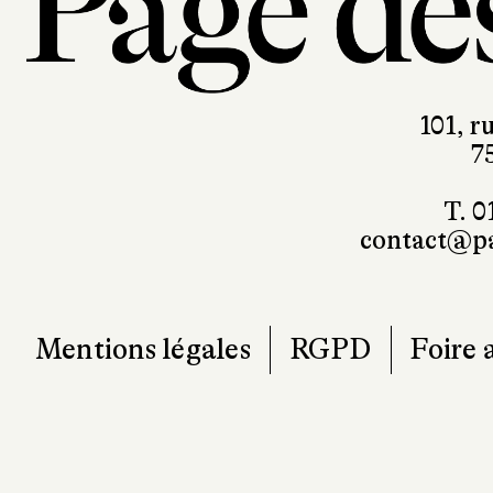
101, r
7
T. 0
contact@pa
Mentions légales
RGPD
Foire 