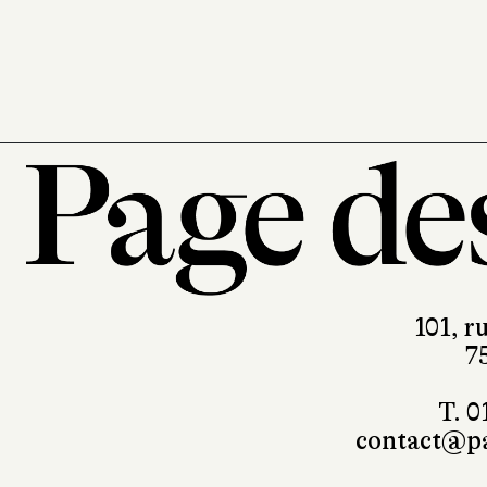
101, r
7
T. 0
contact@pa