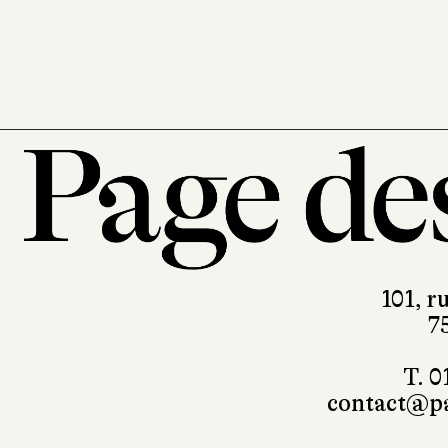
101, r
7
T. 0
contact@pa