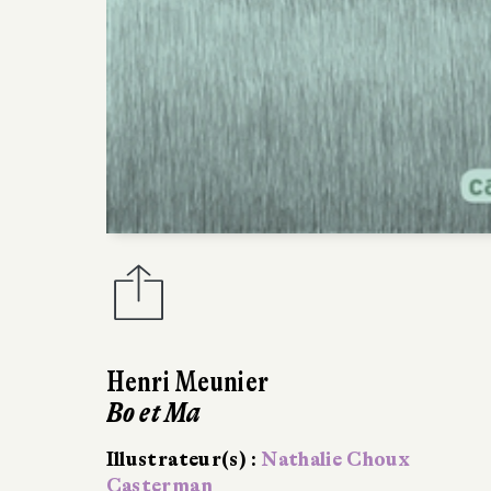
Notre lac
Illustrateur
Traduit de l
Didier Jeun
14/05/202
40 pages, 1
Dossier de
A
Librairie Gib
❤ Lu et con